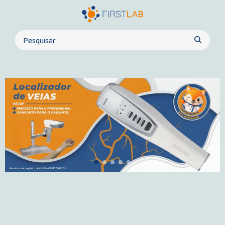
FirstLab - Loja B2B