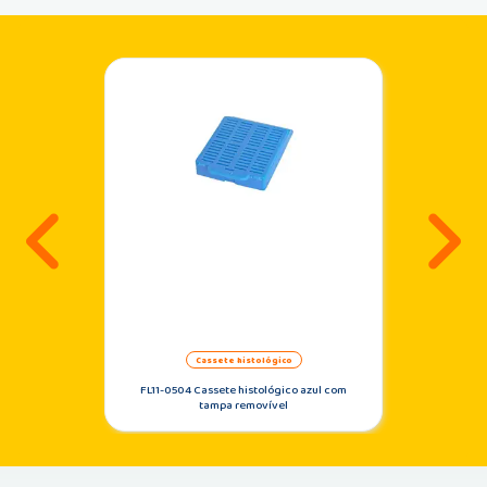
Anterior
Pr
cassete histológico
FL11-0504 Cassete histológico azul com
tampa removível