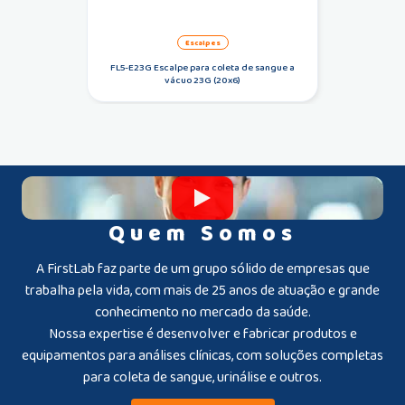
escalpes
FL5-E23G Escalpe para coleta de sangue a
vácuo 23G (20x6)
Quem Somos
A FirstLab faz parte de um grupo sólido de empresas que
trabalha pela vida, com mais de 25 anos de atuação e grande
conhecimento no mercado da saúde.
Nossa expertise é desenvolver e fabricar produtos e
equipamentos para análises clínicas, com soluções completas
para coleta de sangue, urinálise e outros.