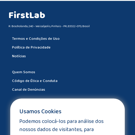
FirstLab
R. Brasholanda, 240 - Weissópolis, Pinhais - PR, 83322-070, Brasil
Termos e Condições de Uso
Política de Privacidade
Notícias
Quem Somos
Código de Ética e Conduta
Canal de Denúncias
Trabalhe Conosco
Usamos Cookies
Drive Certificados
Podemos colocá-los para análise dos
Drive Outlet
nossos dados de visitantes, para