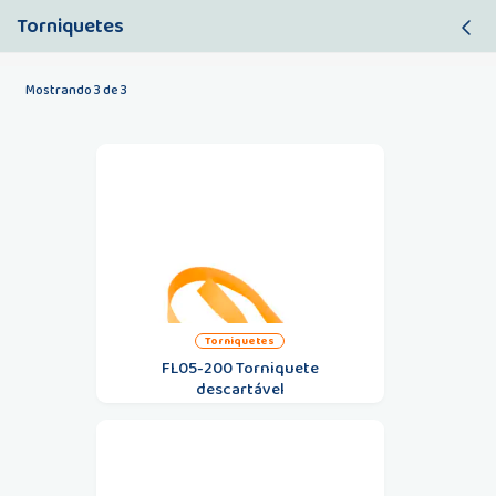
Torniquetes
Filtro
Mostrando 3 de 3
torniquetes
FL05-200 Torniquete
descartável